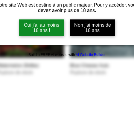
otre site Web est destiné à un public majeur. Pour y accéder, vo
devez avoir plus de 18 ans.
Oui j'ai au moins
Non j'ai moins de
18 ans !
18 ans
Build a FREE AI website with
AI Website Builder
atermelon Zkittlez
Aperçu rapide
Blue Cheese Auto
Aperçu rapide
upture de stock
Rupture de stock