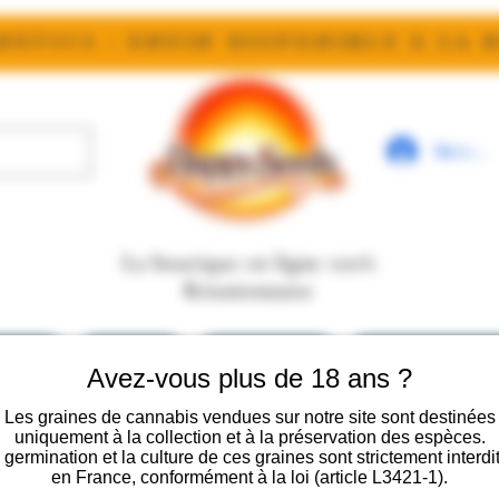
etics : enfin disponible à la 
Se conn
La boutique en ligne 100%
Réunionnaise
ection
Breeders
***Promo***
Nos points de 
Avez-vous plus de 18 ans ?
Programme de f
Les graines de cannabis vendues sur notre site sont destinées
uniquement à la collection et à la préservation des espèces.
 germination et la culture de ces graines sont strictement interdi
Nouveauté
en France, conformément à la loi (article L3421-1).