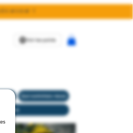
réunion !
Voir les points
ecter
vente
Qui sommes nous
idélité
tes