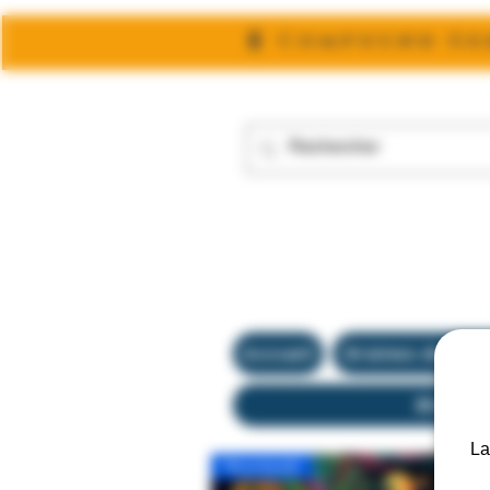
🧬 Compound Gen
Accueil
Graines de coll
Blog
La
Nouveauté