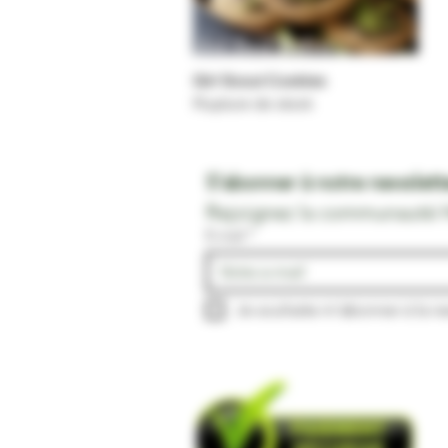
Girl Scout Cookies
Aperçu rapide
Rupture de stock
S'abonner à notre newslette
Rejoignez la communauté 
E-mail
*
Je souhaite m'abonner à la ne