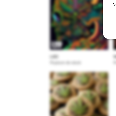
N
LSD
Aperçu rapide
W
Rupture de stock
R