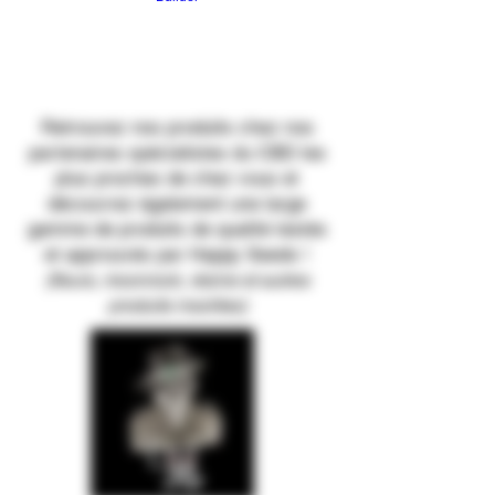
Retrouvez nos produits chez nos
partenaires spécialistes du CBD les
plus proches de chez vous et
découvrez également une large
gamme de produits de qualité testés
et approuvés par Happy Seeds !
(fleurs, moonrock, résine et autres
produits insolites)