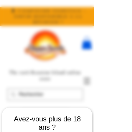
🧬 Compound Genetics :
enfin disponible à la
réunion !
The 100% Reunion Island online
store
View points
Avez-vous plus de 18
ans ?