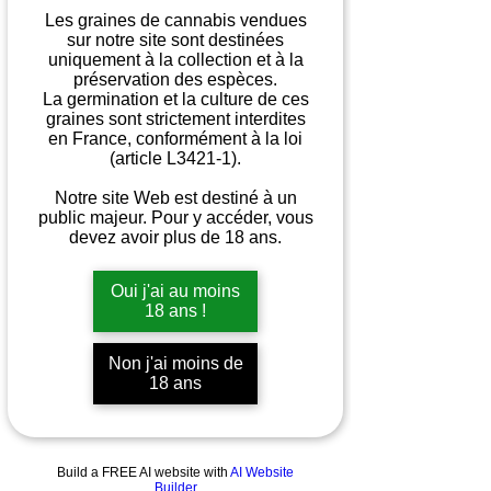
Les graines de cannabis vendues
Découvrez nos
sur notre site sont destinées
uniquement à la collection et à la
partenaires
préservation des espèces.
La germination et la culture de ces
graines sont strictement interdites
en France, conformément à la loi
(article L3421-1).
Notre site Web est destiné à un
public majeur. Pour y accéder, vous
devez avoir plus de 18 ans.
Oui j'ai au moins
18 ans !
Non j'ai moins de
18 ans
Build a FREE AI website with
AI Website
Builder