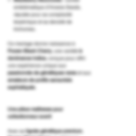
emblématique d’Anesia Seeds,
réputée pour sa complexité
terpénique et sa densité de
trichomes.
Ce mariage donne naissance à
Frozen Black Cherry
, une variété
à
dominance indica
, conçue pour offrir
une expérience unique aux
passionnés de génétiques rares
et aux
amateurs de profils sensoriels
sophistiqués
.
Une pièce maîtresse pour
collectionneur averti
Avec sa
lignée génétique premium
,