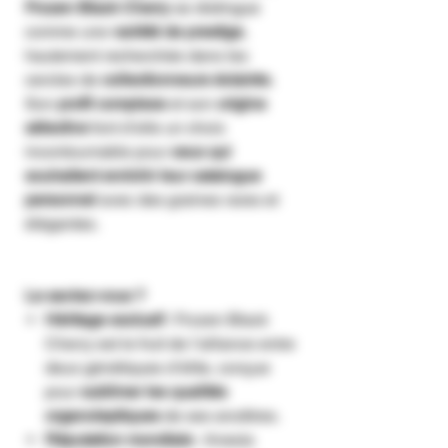
Frozen Black Cherry
se distingue
comme une
variété de prestige
,
hautement recherchée dans les
cercles de
collectionneurs éclairés
.
Son
profil complexe
et son
origine
sélective
font d’elle un choix
incontournable pour
ceux qui
souhaitent enrichir leur catalogue
personnel
avec des graines rares et
élégantes.
Le saviez-vous ?
Héritage exclusif
: Frozen Black
Cherry est le fruit de l’alliance entre
deux génétiques d’élite, conçue
pour
sublimer les qualités
organoleptiques
de ses ancêtres.
Réputation mondiale
: Anesia