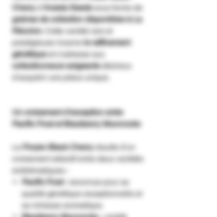
Cherry
d’
Anesia Seeds
sous forme de
graines de collection disponibles à La
Réunion
. Cette variété rare et
prestigieuse incarne
le raffinement
génétique
et s’adresse aux
collectionneurs exigeants
désireux
d’acquérir une pièce unique.
Un croisement d’exception entre
Pacific Frost et Blackberry Moonrocks
La
Frozen Black Cherry
résulte d’un
croisement sélectif entre deux variétés
emblématiques :
Pacific Frost
: reconnue pour sa
qualité génétique exceptionnelle et
sa richesse aromatique.
Blackberry Moonrocks
: variété