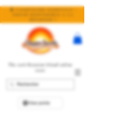
🧬 Compound Genetics :
enfin disponible à la
réunion !
The 100% Reunion Island online
store
View points