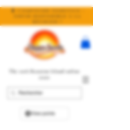
🧬 Compound Genetics :
enfin disponible à la
réunion !
The 100% Reunion Island online
store
View points