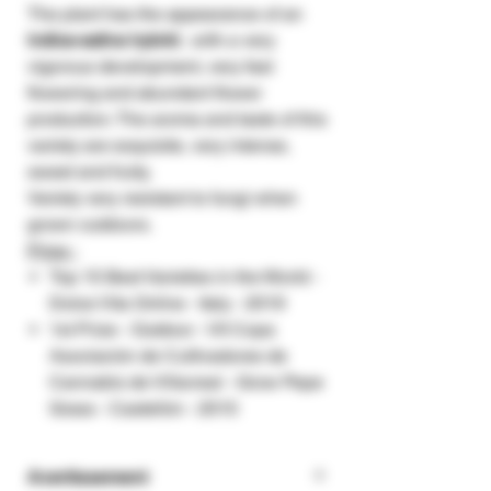
The plant has the appearance of an
indica-sativa hybrid
, with a very
vigorous development, very fast
flowering and abundant flower
production. The aroma and taste of this
variety are exquisite, very intense,
sweet and fruity.
Variety very resistant to fungi when
grown outdoors.
Price :
Top 15 Best Varieties in the World -
Dolce Vita Online - Italy - 2019
1st Prize - Outdoor - VII Copa
Asociación de Cultivadores de
Cannabis de Villarreal - Grow Pepe
Grass - Castellón - 2015
Avertissement