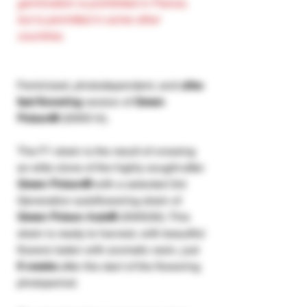
germination is prohibited in France,
but is permitted in some other
countries.
Feminized, photodependent, and
ultra-
fast flowering
version of
Green
Poison®
(SWS14).
The F1 strain is the result of crossing
an elite clone of the highly sought-after
Green Poison®
with a selected 3rd
Generation autoflowering strain of
Green Poison Auto®
(SWS30). This
strain is ready to harvest, with beautiful
flowers laden with aromatic resin, just
6 weeks
after the start of the flowering
photoperiod.