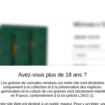
Mimosa x 
Regular
Sa
 €52.50 
€45.90
Price
Pri
Number of seeds
*
Select
Quantity
*
Avez-vous plus de 18 ans ?
Les graines de cannabis vendues sur notre site sont destinées
Out of Stock
uniquement à la collection et à la préservation des espèces.
 germination et la culture de ces graines sont strictement interdi
en France, conformément à la loi (article L3421-1).
Notify W
otre site Web est destiné à un public majeur. Pour y accéder, vo