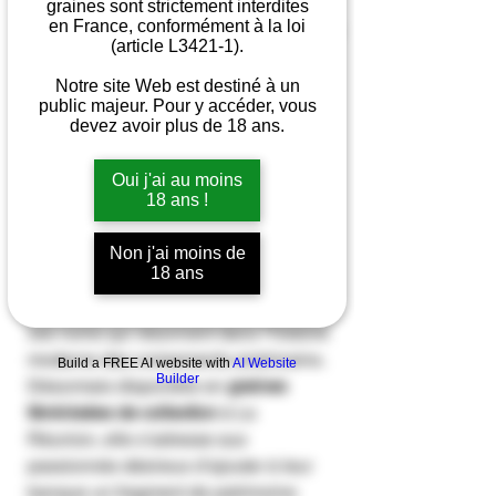
graines sont strictement interdites
en France, conformément à la loi
(article L3421-1).
Quantity
*
Notre site Web est destiné à un
public majeur. Pour y accéder, vous
devez avoir plus de 18 ans.
Oui j'ai au moins
Add to Cart
18 ans !
Chez
Happy Seeds
, certaines variétés
Non j'ai moins de
18 ans
incarnent à elles seules une époque
entière.
Sour Diesel Auto
fait partie de
ces noms qui résonnent dans l’histoire
moderne des croisements américains.
Build a FREE AI website with
AI Website
Builder
Désormais disponible en
graines
féminisées de collection
à La
Réunion, elle s’adresse aux
passionnés désireux d’ajouter à leur
banque un fragment de patrimoine