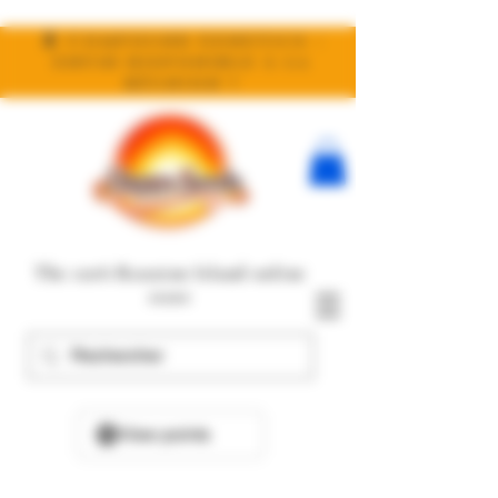
🧬 Compound Genetics :
enfin disponible à la
réunion !
The 100% Reunion Island online
store
View points