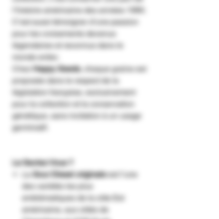
l’histoire américaine des années 1990.
C’est aussi témoigner d’une passion
pour les croisements devenus
légendaires et reconnus dans le
monde entier.
Chez
Happy Seeds
, chaque graine est
proposée dans le respect de la
législation française, exclusivement
pour la collection et la conservation
génétique, sans incitation à un usage
germinatif.
Le Saviez-Vous ?
La
Sour Diesel originale
est l’une
des variétés les plus
emblématiques de la côte Est
américaine, aux côtés de