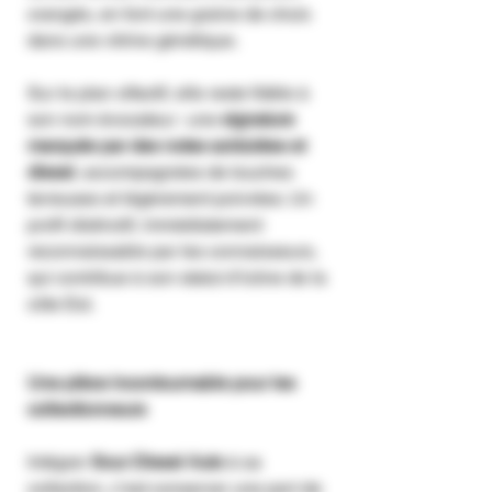
orangés, en font une graine de choix
dans une vitrine génétique.
Sur le plan olfactif, elle reste fidèle à
son nom évocateur : une
signature
marquée par des notes acidulées et
diesel
, accompagnées de touches
terreuses et légèrement poivrées. Un
profil distinctif, immédiatement
reconnaissable par les connaisseurs,
qui contribue à son statut d’icône de la
côte Est.
Une pièce incontournable pour les
collectionneurs
Intégrer
Sour Diesel Auto
à sa
collection, c’est conserver une part de