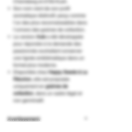
Chemdawg et d’OG Kush.
Son nom vient de son profil
aromatique distinctif, perçu comme
l’un des plus reconnaissables dans
l’univers des graines de collection.
La version
Auto
a été développée
pour répondre à la demande des
passionnés souhaitant conserver
une lignée emblématique dans un
format plus moderne.
Disponible chez
Happy Seeds à La
Réunion
, elle est proposée
uniquement en
graines de
collection
, dans un cadre légal et
non germinatif.
Avertissement
Les graines de cannabis vendues sur notre