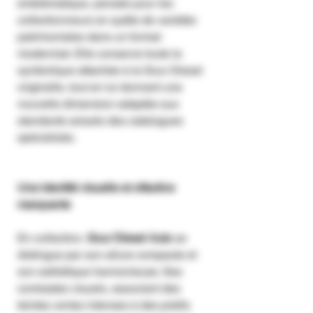
emblématique, pensée pour les
collectionneurs en quête de variétés
patrimoniales dans un format
modernisé. Elle conserve toute la
symbolique attachée à la Sour Diesel
originelle, tout en lui donnant une
nouvelle dimension adaptée aux
standards actuels des catalogues
spécialisés.
Une identité visuelle et olfactive
marquante
En collection,
Sour Diesel Auto
se
distingue par son allure compacte et
son esthétique harmonieuse. Ses
contrastes visuels, associant des
teintes vertes intenses à des pistils