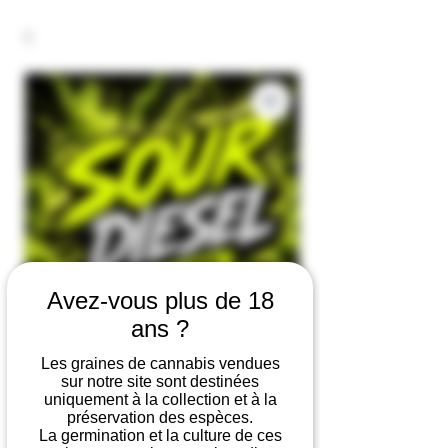
Avez-vous plus de 18
ans ?
Sour Diesel Auto
Les graines de cannabis vendues
sur notre site sont destinées
Regular
Sale
 €19.90 
€9.90
uniquement à la collection et à la
Price
Price
préservation des espèces.
La germination et la culture de ces
Number of seeds
*