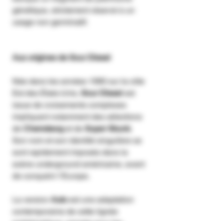
génétique, strictement réservé à un
usage non germinatif.
Aux origines de Sour Diesel
Née dans les années 1990 sur la côte
Est des États-Unis,
Sour Diesel
est
issue de croisements complexes
impliquant notamment des sélections
de
Chemdawg
et de
Super Skunk
.
Son nom et son identité singulière se
sont rapidement imposés dans la
scène underground américaine, avant
de conquérir l’Europe.
La version
Auto
est une adaptation
contemporaine de cette lignée