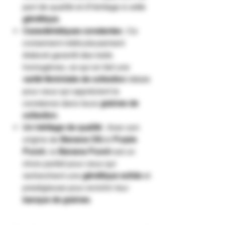
part de qualité et d’héritage à cette
génétique
.
Caractéristiques constantes
: Ce
croisement méticuleusement
élaboré garantit des traits
homogènes, ce qui en fait une
varité féminisée de collection
idéale
pour ceux qui apprécient la
constance dans leurs
graines de
collection
.
Un héritage de qualité
: Avec son
origine de
Banana OG
et
Purple
Punch
, la
Banana Punch
est un
choix parfait pour ceux qui
recherchent une
génétique solide
et
prestigieuse pour enrichir leur
banque de graines
.