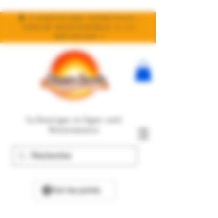
🧬 Compound Genetics :
enfin disponible à la
réunion !
La boutique en ligne 100%
Réunionnaise
Voir les points