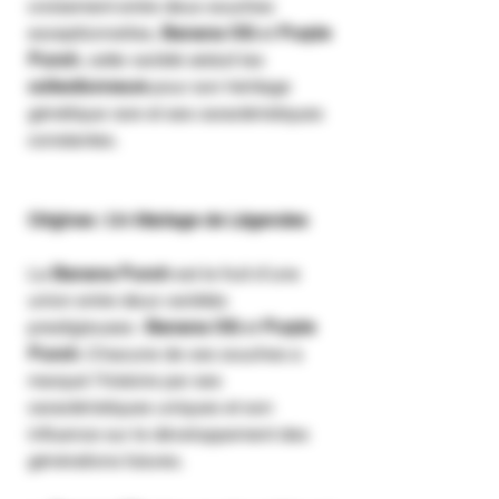
croisement entre deux souches
exceptionnelles,
Banana OG
et
Purple
Punch
, cette variété séduit les
collectionneurs
pour son héritage
génétique rare et ses caractéristiques
constantes.
Origines : Un Mariage de Légendes
La
Banana Punch
est le fruit d’une
union entre deux variétés
prestigieuses :
Banana OG
et
Purple
Punch
. Chacune de ces souches a
marqué l’histoire par ses
caractéristiques uniques et son
influence sur le développement des
générations futures.