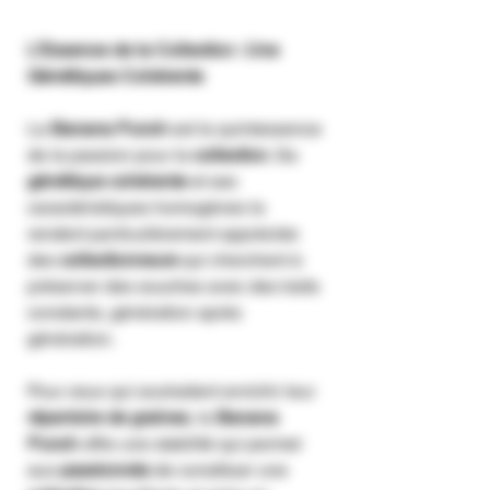
L'Essence de la Collection : Une
Génétiques Cohérente
La
Banana Punch
est la quintessence
de la passion pour la
collection
. Sa
génétique cohérente
et ses
caractéristiques homogènes la
rendent particulièrement appréciée
des
collectionneurs
qui cherchent à
préserver des souches avec des traits
constants, génération après
génération.
Pour ceux qui souhaitent enrichir leur
répertoire de graines
, la
Banana
Punch
offre une stabilité qui permet
aux
passionnés
de constituer une