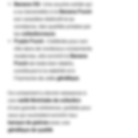
Banana OG
: Une souche solide qui
a su transmettre à la
Banana Punch
son caractère distinctif et sa
constance, des qualités prisées par
les
collectionneurs
.
Purple Punch
: Célébrée pour son
rôle dans de nombreux croisements
modernes, elle enrichit la
Banana
Punch
de traits bien établis,
contribuant à la stabilité et à
l’harmonie de cette
génétique
.
Ce croisement a donné naissance à
une
varité féminisée de collection
d’une grande cohérence, parfaite pour
ceux qui souhaitent enrichir leur
banque de graines
avec une
génétique de qualité
.