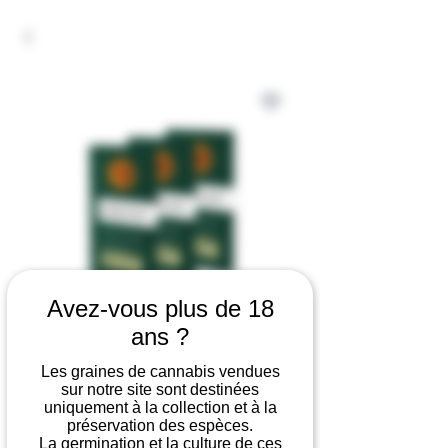
Avez-vous plus de 18
ans ?
Banana Punch
Les graines de cannabis vendues
sur notre site sont destinées
Prix
44,90 €
uniquement à la collection et à la
préservation des espèces.
Nombre de graines
*
La germination et la culture de ces