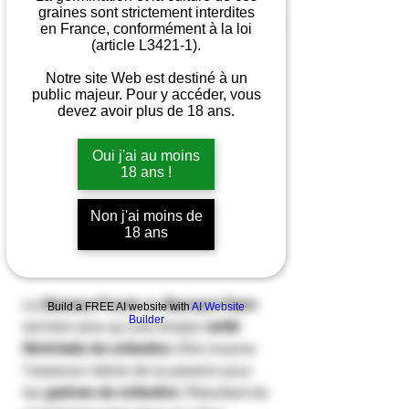
graines sont strictement interdites
en France, conformément à la loi
(article L3421-1).
Quantité
*
Notre site Web est destiné à un
public majeur. Pour y accéder, vous
devez avoir plus de 18 ans.
Rupture de stock
Oui j'ai au moins
18 ans !
Me notifier lorsque cet article est disponible
Non j'ai moins de
18 ans
Banana Punch – Une Perle de
Collection pour les Passionnés
La
Banana Punch
de
Barney's Farm
Build a FREE AI website with
AI Website
Builder
est bien plus qu’une simple
varité
féminisée de collection
. Elle incarne
l’essence même de la passion pour
les
graines de collection
. Résultant du