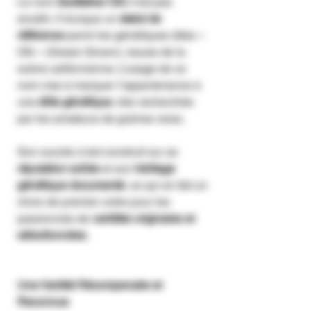
Le nom
Godfather OG
n’est pas
anodin. Il évoque un
statut de
référence
parmi les génétiques dites «
OG » (Ocean Grown), issues de la
scène californienne. L’usage de ce
nom vise à marquer l’appartenance à
une
élite génétique
, très recherchée
par les amateurs de graines rares.
Son succès s’est construit sur sa
réputation solide
et son
héritage
génétique documenté
, ce qui en fait un
choix de premier ordre pour les
passionnés de
variétés originales et
sélectionnées
.
Une Variété Récompensée et
Reconnue