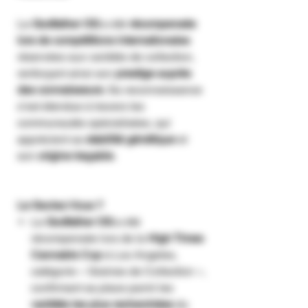
La
Godfather OG
a été
récompensée
lors de compétitions internationales
réservées aux variétés de collection,
renforçant ainsi son
prestige auprès
des connaisseurs
. Sa reconnaissance
s’est étendue à travers les
communautés spécialisées, qui
apprécient sa
stabilité génétique
et
son
origine traçable
.
Le Saviez-Vous ?
La
Godfather OG
a été
récompensée lors de la
High Times
Cannabis Cup
à Los Angeles,
catégorie « Graines de Collection »,
confirmant sa place parmi les
variétés les plus recherchées
du