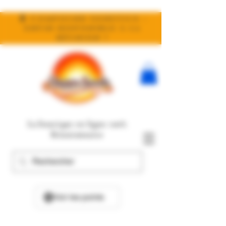
🧬 Compound Genetics :
enfin disponible à la
réunion !
La boutique en ligne 100%
Réunionnaise
Voir les points