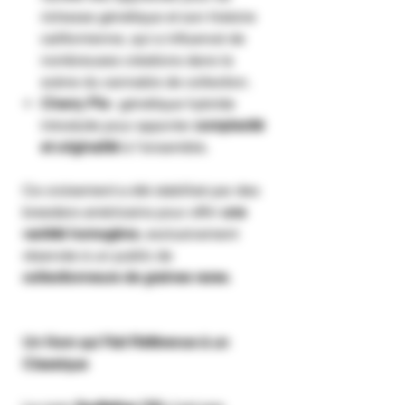
richesse génétique et son histoire
californienne, qui a influencé de
nombreuses créations dans la
scène du cannabis de collection.
Cherry Pie
: génétique hybride
introduite pour apporter
complexité
et originalité
à l’ensemble.
Ce croisement a été stabilisé par des
breeders américains pour offrir
une
variété homogène
, exclusivement
réservée à un public de
collectionneurs de graines rares
.
Un Nom qui Fait Référence à un
Classique