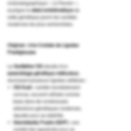
cinématographique « Le Parrain »,
souligne le
statut emblématique
de
cette génétique parmi les variétés
modernes les plus recherchées.
Origines : Une Croisée de Lignées
Prestigieuses
La
Godfather OG
résulte d’un
assemblage génétique méticuleux
,
réunissant plusieurs lignées célèbres :
OG Kush
: variété mondialement
connue, souvent utilisée comme
base dans de nombreuses
sélections génétiques modernes,
réputée pour sa stabilité.
Granddaddy Purple (GDP)
: une
variété très appréciée pour sa