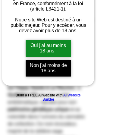
en France, conformément à la loi
(article L3421-1).
Nombre de graines
*
Notre site Web est destiné à un
public majeur. Pour y accéder, vous
devez avoir plus de 18 ans.
Quantité
*
Oui j'ai au moins
18 ans !
Ajouter au panier
Non j'ai moins de
18 ans
Disponible
en graines de collection
sur Happy Seeds à La Réunion
, la
Godfather OG
est une variété
Build a FREE AI website with
AI Website
Builder
emblématique, réputée pour son
patrimoine génétique unique
et sa
notoriété dans l’univers du cannabis
de collection. Ce nom évocateur,
inspiré de la célèbre saga