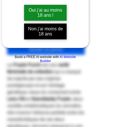
Oui j'ai au moins
18 ans !
Quantité
*
Non j'ai moins de
18 ans
Ajouter au panier
Build a FREE AI website with
AI Website
Builder
La
Purple Punch
est une
varité
féminisée de collection
qui a marqué
les esprits par ses origines
prestigieuses et son héritage
génétique. Issue du croisement entre
Larry OG
et
Granddaddy Purple
, deux
variétés emblématiques du cannabis,
elle incarne l'alliance parfaite entre les
caractéristiques de ces deux
génétiques, donnant naissance à une