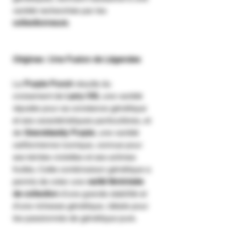
variété recherchée par les
collectionneurs
.
Origines : Une Fusion de Légendes
La
Purple Punch
résulte du
croisement de
Larry OG
, une variété
réputée pour sa constance génétique
et ses caractéristiques particulières, et
de
Granddaddy Purple
, une variété
californienne iconique, connue pour
ses teintes violettes et ses arômes
fruités. Cette combinaison génétique a
permis de créer une
varité féminisée
de collection
d'une grande stabilité et
d'une richesse génétique, idéale pour
les passionnés de génétique pure.