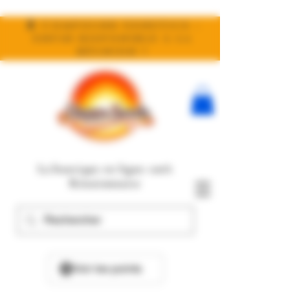
🧬 Compound Genetics :
enfin disponible à la
réunion !
La boutique en ligne 100%
Réunionnaise
Voir les points