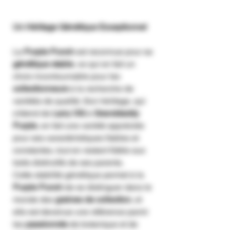
Un Héritage Génétique Exceptionnel
La
Purple Punch
est reconnue pour sa
génétique stable
, ce qui en fait un
choix incontournable pour les
collectionneurs
à la recherche de
variétés de qualité. Son héritage, qui
s'étend de
Larry OG
à
Granddaddy
Purple
, en fait une variété appréciée
pour ses caractéristiques fiables et
constantes, tout en restant fidèle aux
traits distinctifs de ses parents.
Cette stabilité génétique permet à la
Purple Punch
de se distinguer dans le
monde des
graines de collection
, et
elle est devenue une référence parmi
les
passionnés
de botanique et de