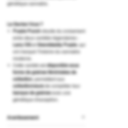
génétique cannabis.
Le Saviez-Vous ?
Purple Punch
résulte du croisement
entre deux variétés légendaires :
Larry OG
et
Granddaddy Purple
, qui
ont marqué l’histoire du cannabis
moderne.
Cette variété est
disponible sous
forme de graines féminisées de
collection
, permettant aux
collectionneurs
de compléter leur
banque de graines
avec une
génétique d'exception.
Avertissement