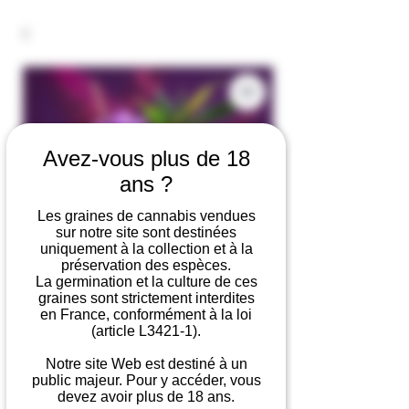
Avez-vous plus de 18
ans ?
Les graines de cannabis vendues
sur notre site sont destinées
uniquement à la collection et à la
préservation des espèces.
La germination et la culture de ces
graines sont strictement interdites
en France, conformément à la loi
Purple Punch
(article L3421-1).
Prix
Prix
 19,90 € 
14,90 €
Notre site Web est destiné à un
original
promotionnel
public majeur. Pour y accéder, vous
devez avoir plus de 18 ans.
Nombre de graines
*