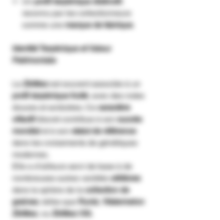
Un
profil terpénique distinctif
,
reconnu par les collectionneurs
comme une
marque de fabrique
.
Identité Terpénique et Valeur
Patrimoniale
La
Zkittlez
est souvent associée à un
profil terpénique fruité
, avec des notes
douces et acidulées. Ce
caractère
olfactif
discret contribue à son
succès
mondial
et à son
statut de référence
dans les croisements de génétiques
modernes.
Elle a d’ailleurs servi de base à de
nombreuses autres variétés
célèbres
dans la sphère de la
collection de
graines
, telles que
Runtz
,
Watermelon
Zkittlez
, ou
Zkittlez OG
.