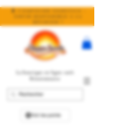
🧬 Compound Genetics :
enfin disponible à la
réunion !
La boutique en ligne 100%
Réunionnaise
Voir les points