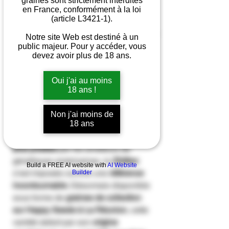
graines sont strictement interdites
en France, conformément à la loi
Nombre de graines
*
(article L3421-1).
Notre site Web est destiné à un
public majeur. Pour y accéder, vous
devez avoir plus de 18 ans.
Quantité
*
Oui j'ai au moins
18 ans !
Ajouter au panier
Non j'ai moins de
18 ans
Parmi les
graines de collection les
plus prisées
par les amateurs de
génétiques américaines, la
Zkittlez
Build a FREE AI website with
AI Website
s’est imposée comme une
référence
Builder
incontournable
. Désormais disponible
sous forme de
graines de collection
sur Happy Seeds à La Réunion
, cette
variété séduit par son
origine