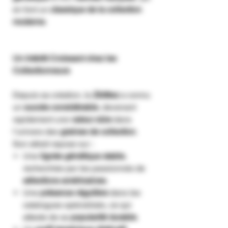
en font un
classique de la collection
moderne
.
Un Intérêt Croissant chez les
Collectionneurs
Depuis sa création, la
Zkittlez
a connu
un
succès considérable
, devenant
rapidement une
valeur sûre
dans
l’univers des
graines de collection
.
Son attrait repose sur :
Une
lignée génétique stable
,
recherchée par les passionnés de
sélections américaines
.
Une
présence régulière
dans les
catalogues spécialisés, ce qui
atteste de sa
popularité durable
.