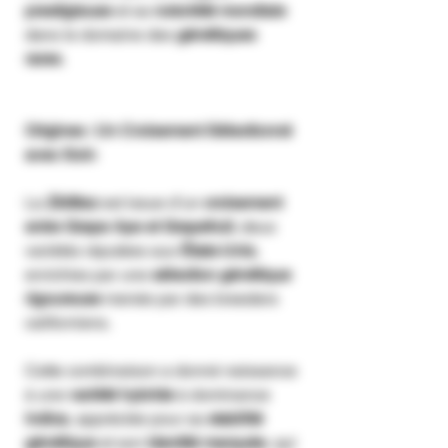
prestigieuse
et sa
notoriété mondiale
dans le domaine des
génétiques
rares
.
Origines : Un Croisement Sélectionné
avec Soin
La
Zkittlez
est issue d’un
croisement
entre Grape Ape et Grapefruit
, deux
variétés réputées aux
États-Unis
,
enrichies par une
sélection génétique
rigoureuse
menée par des breeders
californiens.
Cette combinaison a donné naissance
à une
variété hybride
à dominance
indica
, appréciée pour sa
stabilité
génétique
et son
identité marquée
, qui