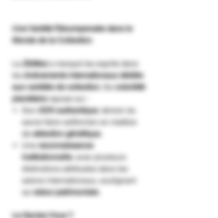
Une Variété Récompensée dans le
Monde de la Collection
La
Zkittlez
a marqué les esprits dans
les
événements internationaux dédiés
aux variétés de collection
. Sa
notoriété
planétaire
repose sur :
Son
ADN authentique
, témoin du
savoir-faire californien en matière
de
sélection génétique
.
Une
reconnaissance
institutionnelle
, avec plusieurs
distinctions attribuées dans les
salons internationaux, soulignant
sa
valeur patrimoniale
.
Le Saviez-Vous ?